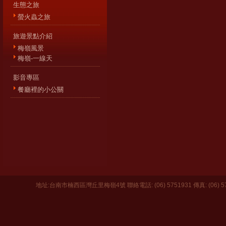
生態之旅
螢火蟲之旅
旅遊景點介紹
梅嶺風景
梅嶺-一線天
影音專區
餐廳裡的小公關
地址:台南市楠西區灣丘里梅嶺4號 聯絡電話: (06) 5751931 傳真: (06) 