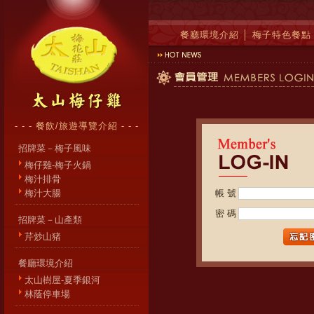
餐廳環境介紹
│
梅子特色餐點
- - - 餐飲/旅遊導覽介紹 - - -
招牌菜－梅子風味
梅仔雞-梅子火鍋
梅汁排骨
梅汁大腸
帳 號
密 碼
招牌菜－山產類
芹炒山猪
餐廳環境介紹
太山樹屋-夏季銀河
林蔭停車場